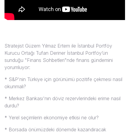
Stratejist Güzem Yılmaz Ertem ile İstanbul Portföy
Kurucu Ortağı Tufan Deriner İstanbul Portföy’ün
sunduğu "Finans Sohbetleri"nde finans gündemini
yorumluyor:
* S&P'nin Türkiye için görünümü pozitife çekmesi nasıl
okunmalı?
* Merkez Bankası'nın döviz rezervlerindeki erime nasıl
durdu?
* Yerel seçimlerin ekonomiye etkisi ne olur?
* Borsada önümüzdeki dönemde kazandıracak