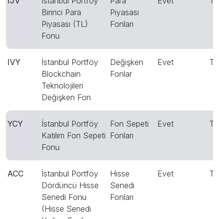
IJV
İstanbul Portföy
Para
Evet
T
Birinci Para
Piyasası
Piyasası (TL)
Fonları
Fonu
IVY
İstanbul Portföy
Değişken
Evet
T
Blockchain
Fonlar
Teknolojileri
Değişken Fon
YCY
İstanbul Portföy
Fon Sepeti
Evet
T
Katılım Fon Sepeti
Fonları
Fonu
ACC
İstanbul Portföy
Hisse
Evet
T
Dördüncü Hisse
Senedi
Senedi Fonu
Fonları
(Hisse Senedi