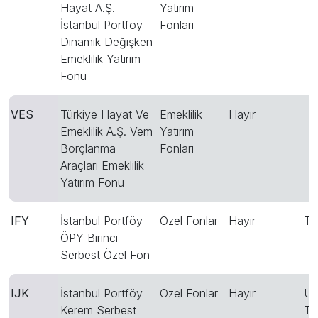
Hayat A.Ş.
Yatırım
İstanbul Portföy
Fonları
Dinamik Değişken
Emeklilik Yatırım
Fonu
VES
Türkiye Hayat Ve
Emeklilik
Hayır
Emeklilik A.Ş. Vem
Yatırım
Borçlanma
Fonları
Araçları Emeklilik
Yatırım Fonu
IFY
İstanbul Portföy
Özel Fonlar
Hayır
T
ÖPY Birinci
Serbest Özel Fon
IJK
İstanbul Portföy
Özel Fonlar
Hayır
US
Kerem Serbest
T