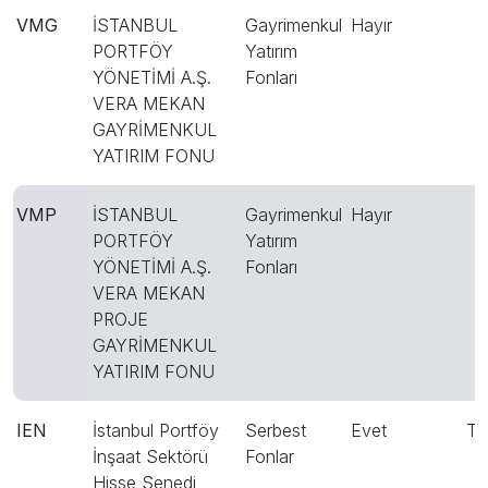
VMG
İSTANBUL
Gayrimenkul
Hayır
PORTFÖY
Yatırım
YÖNETİMİ A.Ş.
Fonları
VERA MEKAN
GAYRİMENKUL
YATIRIM FONU
VMP
İSTANBUL
Gayrimenkul
Hayır
PORTFÖY
Yatırım
YÖNETİMİ A.Ş.
Fonları
VERA MEKAN
PROJE
GAYRİMENKUL
YATIRIM FONU
IEN
İstanbul Portföy
Serbest
Evet
T
İnşaat Sektörü
Fonlar
Hisse Senedi