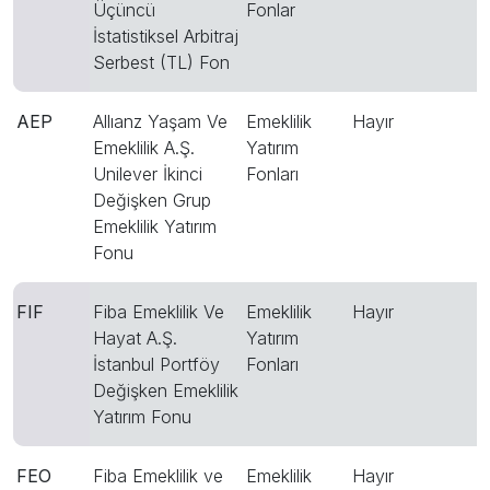
Üçüncü
Fonlar
İstatistiksel Arbitraj
Serbest (TL) Fon
AEP
Allıanz Yaşam Ve
Emeklilik
Hayır
Emeklilik A.Ş.
Yatırım
Unilever İkinci
Fonları
Değişken Grup
Emeklilik Yatırım
Fonu
FIF
Fiba Emeklilik Ve
Emeklilik
Hayır
Hayat A.Ş.
Yatırım
İstanbul Portföy
Fonları
Değişken Emeklilik
Yatırım Fonu
FEO
Fiba Emeklilik ve
Emeklilik
Hayır