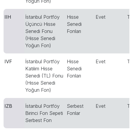
Yoğun Fon)
IIH
İstanbul Portföy
Hisse
Evet
T
Üçüncü Hisse
Senedi
Senedi Fonu
Fonları
(Hisse Senedi
Yoğun Fon)
IVF
İstanbul Portföy
Hisse
Evet
T
Katılım Hisse
Senedi
Senedi (TL) Fonu
Fonları
(Hisse Senedi
Yoğun Fon)
IZB
İstanbul Portföy
Serbest
Evet
T
Birinci Fon Sepeti
Fonlar
Serbest Fon