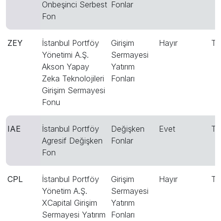
Onbeşinci Serbest
Fonlar
Fon
ZEY
İstanbul Portföy
Girişim
Hayır
T
Yönetimi A.Ş.
Sermayesi
Akson Yapay
Yatırım
Zeka Teknolojileri
Fonları
Girişim Sermayesi
Fonu
IAE
İstanbul Portföy
Değişken
Evet
T
Agresif Değişken
Fonlar
Fon
CPL
İstanbul Portföy
Girişim
Hayır
T
Yönetim A.Ş.
Sermayesi
XCapital Girişim
Yatırım
Sermayesi Yatırım
Fonları