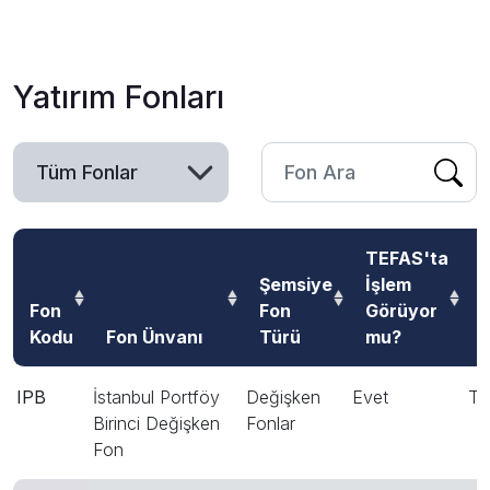
Yatırım Fonları
TEFAS'ta
Şemsiye
İşlem
Fon
Fon
Görüyor
Kodu
Fon Ünvanı
Türü
mu?
B
IPB
İstanbul Portföy
Değişken
Evet
T
Birinci Değişken
Fonlar
Fon