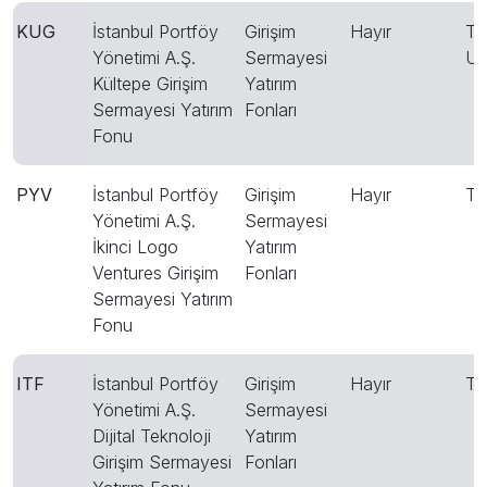
KUG
İstanbul Portföy
Girişim
Hayır
TR
Yönetimi A.Ş.
Sermayesi
U
Kültepe Girişim
Yatırım
Sermayesi Yatırım
Fonları
Fonu
PYV
İstanbul Portföy
Girişim
Hayır
T
Yönetimi A.Ş.
Sermayesi
İkinci Logo
Yatırım
Ventures Girişim
Fonları
Sermayesi Yatırım
Fonu
ITF
İstanbul Portföy
Girişim
Hayır
T
Yönetimi A.Ş.
Sermayesi
Dijital Teknoloji
Yatırım
Girişim Sermayesi
Fonları