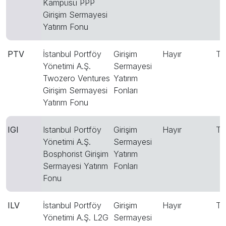
Kampüsü PPP
Girişim Sermayesi
Yatırım Fonu
PTV
İstanbul Portföy
Girişim
Hayır
T
Yönetimi A.Ş.
Sermayesi
Twozero Ventures
Yatırım
Girişim Sermayesi
Fonları
Yatırım Fonu
IGI
Istanbul Portföy
Girişim
Hayır
T
Yönetimi A.Ş.
Sermayesi
Bosphorist Girişim
Yatırım
Sermayesi Yatırım
Fonları
Fonu
ILV
İstanbul Portföy
Girişim
Hayır
T
Yönetimi A.Ş. L2G
Sermayesi