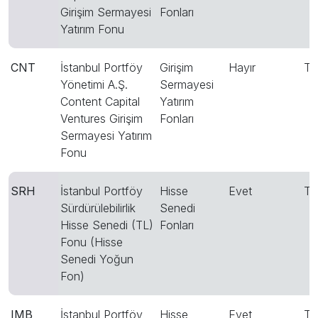
Girişim Sermayesi
Fonları
Yatırım Fonu
CNT
İstanbul Portföy
Girişim
Hayır
T
Yönetimi A.Ş.
Sermayesi
Content Capital
Yatırım
Ventures Girişim
Fonları
Sermayesi Yatırım
Fonu
SRH
İstanbul Portföy
Hisse
Evet
T
Sürdürülebilirlik
Senedi
Hisse Senedi (TL)
Fonları
Fonu (Hisse
Senedi Yoğun
Fon)
IMB
İstanbul Portföy
Hisse
Evet
T