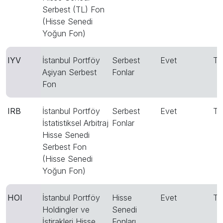
Serbest (TL) Fon
(Hisse Senedi
Yoğun Fon)
IYV
İstanbul Portföy
Serbest
Evet
T
Aşiyan Serbest
Fonlar
Fon
IRB
İstanbul Portföy
Serbest
Evet
T
İstatistiksel Arbitraj
Fonlar
Hisse Senedi
Serbest Fon
(Hisse Senedi
Yoğun Fon)
HOI
İstanbul Portföy
Hisse
Evet
T
Holdingler ve
Senedi
İştirakleri Hisse
Fonları