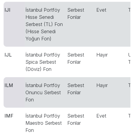
IJI
İstanbul Portföy
Serbest
Evet
T
Hisse Senedi
Fonlar
Serbest (TL) Fon
(Hisse Senedi
Yoğun Fon)
IJL
İstanbul Portföy
Serbest
Hayır
US
Spica Serbest
Fonlar
T
(Döviz) Fon
ILM
İstanbul Portföy
Serbest
Hayır
T
Onuncu Serbest
Fonlar
Fon
IMF
İstanbul Portföy
Serbest
Evet
T
Maestro Serbest
Fonlar
Fon