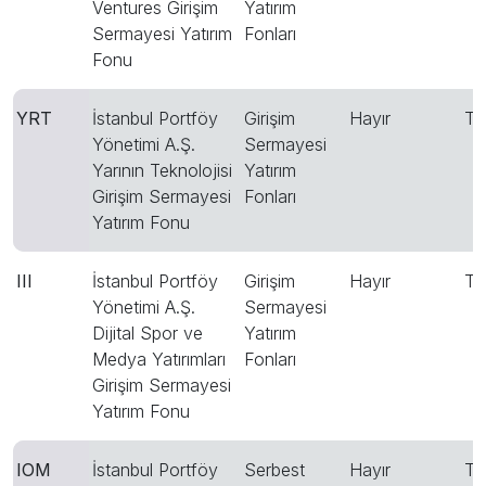
Ventures Girişim
Yatırım
Sermayesi Yatırım
Fonları
Fonu
YRT
İstanbul Portföy
Girişim
Hayır
T
Yönetimi A.Ş.
Sermayesi
Yarının Teknolojisi
Yatırım
Girişim Sermayesi
Fonları
Yatırım Fonu
III
İstanbul Portföy
Girişim
Hayır
T
Yönetimi A.Ş.
Sermayesi
Dijital Spor ve
Yatırım
Medya Yatırımları
Fonları
Girişim Sermayesi
Yatırım Fonu
IOM
İstanbul Portföy
Serbest
Hayır
T