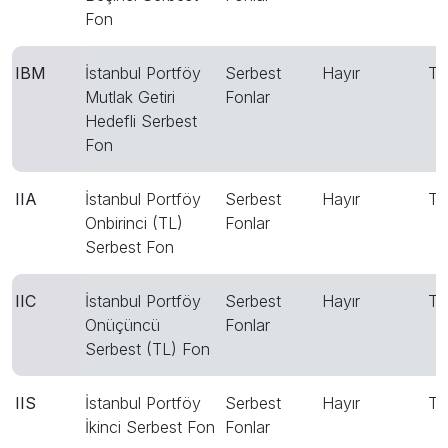
Fon
IBM
İstanbul Portföy
Serbest
Hayır
T
Mutlak Getiri
Fonlar
Hedefli Serbest
Fon
IIA
İstanbul Portföy
Serbest
Hayır
T
Onbirinci (TL)
Fonlar
Serbest Fon
IIC
İstanbul Portföy
Serbest
Hayır
T
Onüçüncü
Fonlar
Serbest (TL) Fon
IIS
İstanbul Portföy
Serbest
Hayır
T
İkinci Serbest Fon
Fonlar