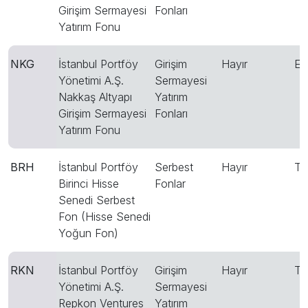
Girişim Sermayesi
Fonları
Yatırım Fonu
NKG
İstanbul Portföy
Girişim
Hayır
E
Yönetimi A.Ş.
Sermayesi
Nakkaş Altyapı
Yatırım
Girişim Sermayesi
Fonları
Yatırım Fonu
BRH
İstanbul Portföy
Serbest
Hayır
T
Birinci Hisse
Fonlar
Senedi Serbest
Fon (Hisse Senedi
Yoğun Fon)
RKN
İstanbul Portföy
Girişim
Hayır
T
Yönetimi A.Ş.
Sermayesi
Repkon Ventures
Yatırım