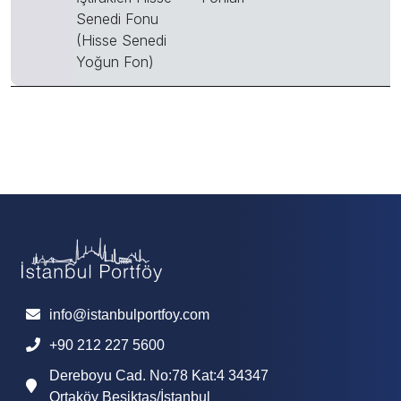
Senedi Fonu
(Hisse Senedi
Yoğun Fon)
info@istanbulportfoy.com
+90 212 227 5600
Dereboyu Cad. No:78 Kat:4 34347
Ortaköy Beşiktaş/İstanbul