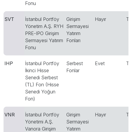
Fonu
SVT
İstanbul Portföy
Girişim
Hayır
T
Yönetim A.Ş. RYH
Sermayesi
PRE-IPO Girişim
Yatırım
Sermayesi Yatırım
Fonları
Fonu
IHP
İstanbul Portföy
Serbest
Evet
T
İkinci Hisse
Fonlar
Senedi Serbest
(TL) Fon (Hisse
Senedi Yoğun
Fon)
VNR
İstanbul Portföy
Girişim
Hayır
T
Yönetimi A.Ş.
Sermayesi
Vanora Girişim
Yatırım