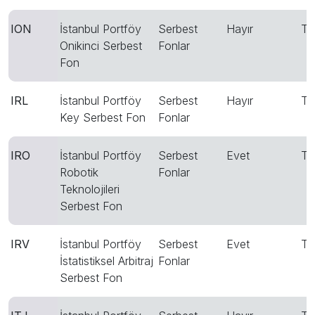
ION
İstanbul Portföy
Serbest
Hayır
T
Onikinci Serbest
Fonlar
Fon
IRL
İstanbul Portföy
Serbest
Hayır
T
Key Serbest Fon
Fonlar
IRO
İstanbul Portföy
Serbest
Evet
T
Robotik
Fonlar
Teknolojileri
Serbest Fon
IRV
İstanbul Portföy
Serbest
Evet
T
İstatistiksel Arbitraj
Fonlar
Serbest Fon