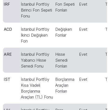
IRF
İstanbul Portföy
Fon Sepeti
Evet
T
Birinci Fon Sepeti
Fonları
Fonu
ACD
İstanbul Portföy
Değişken
Evet
T
İkinci Değişken
Fonlar
Fon
ARE
İstanbul Portföy
Hisse
Evet
T
Yabancı Hisse
Senedi
Senedi Fonu
Fonları
IST
İstanbul Portföy
Borçlanma
Evet
T
Kısa Vadeli
Araçları
Borçlanma
Fonları
Araçları (TL) Fonu