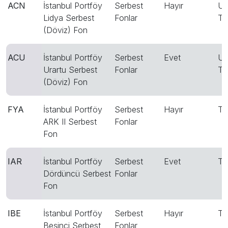
ACN
İstanbul Portföy
Serbest
Hayır
US
Lidya Serbest
Fonlar
T
(Döviz) Fon
ACU
İstanbul Portföy
Serbest
Evet
US
Urartu Serbest
Fonlar
T
(Döviz) Fon
FYA
İstanbul Portföy
Serbest
Hayır
T
ARK II Serbest
Fonlar
Fon
IAR
İstanbul Portföy
Serbest
Evet
T
Dördüncü Serbest
Fonlar
Fon
IBE
İstanbul Portföy
Serbest
Hayır
T
Beşinci Serbest
Fonlar