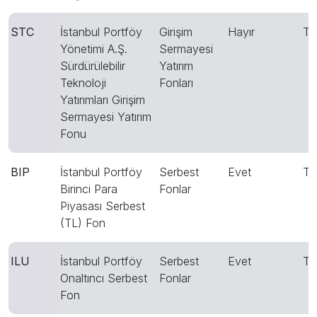
STC
İstanbul Portföy
Girişim
Hayır
T
Yönetimi A.Ş.
Sermayesi
Sürdürülebilir
Yatırım
Teknoloji
Fonları
Yatırımları Girişim
Sermayesi Yatırım
Fonu
BIP
İstanbul Portföy
Serbest
Evet
T
Birinci Para
Fonlar
Piyasası Serbest
(TL) Fon
ILU
İstanbul Portföy
Serbest
Evet
T
Onaltıncı Serbest
Fonlar
Fon