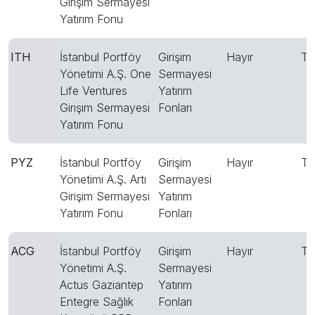
Girişim Sermayesi
Yatırım Fonu
ITH
İstanbul Portföy
Girişim
Hayır
T
Yönetimi A.Ş. One
Sermayesi
Life Ventures
Yatırım
Girişim Sermayesi
Fonları
Yatırım Fonu
PYZ
İstanbul Portföy
Girişim
Hayır
T
Yönetimi A.Ş. Artı
Sermayesi
Girişim Sermayesi
Yatırım
Yatırım Fonu
Fonları
ACG
İstanbul Portföy
Girişim
Hayır
T
Yönetimi A.Ş.
Sermayesi
Actus Gaziantep
Yatırım
Entegre Sağlık
Fonları