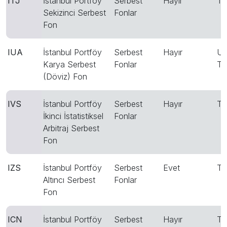
ITJ
İstanbul Portföy
Serbest
Hayır
T
Sekizinci Serbest
Fonlar
Fon
IUA
İstanbul Portföy
Serbest
Hayır
US
Karya Serbest
Fonlar
T
(Döviz) Fon
IVS
İstanbul Portföy
Serbest
Hayır
T
İkinci İstatistiksel
Fonlar
Arbitraj Serbest
Fon
IZS
İstanbul Portföy
Serbest
Evet
T
Altıncı Serbest
Fonlar
Fon
ICN
İstanbul Portföy
Serbest
Hayır
T